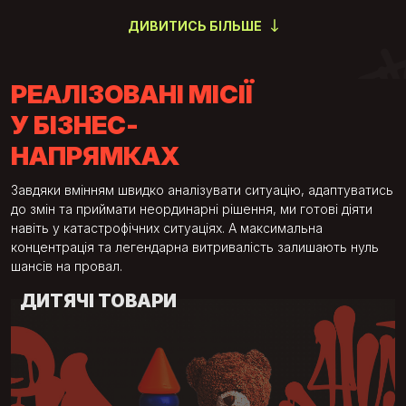
ДИВИТИСЬ БІЛЬШЕ
РОЗРОБКА
ТАРГЕТОВАНА
БРЕНДИНГ
САЙТІВ
РЕКЛАМА
Айдентика
Аудиторія
Дизайн
РЕАЛІЗОВАНІ МІСІЇ
Кампанія
Логотип
Верстка
У БІЗНЕС-
Фірмовий стиль
Тестування
CMS
НАПРЯМКАХ
Тестування
Аналітика
Брендбук
Завдяки вмінням швидко аналізувати ситуацію, адаптуватись
до змін та приймати неординарні рішення, ми готові діяти
навіть у катастрофічних ситуаціях. А максимальна
концентрація та легендарна витривалість залишають нуль
шансів на провал.
ДИТЯЧІ ТОВАРИ