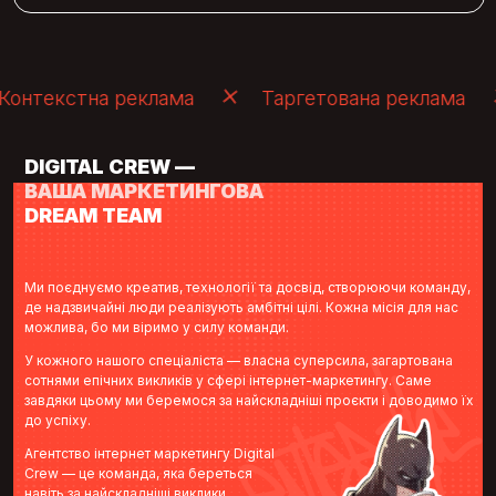
кстна реклама
Таргетована реклама
Ко
DIGITAL CREW —
ВАША МАРКЕТИНГОВА
DREAM TEAM
Ми поєднуємо креатив, технології та досвід, створюючи команду,
де надзвичайні люди реалізують амбітні цілі. Кожна місія для нас
можлива, бо ми віримо у силу команди.
У кожного нашого спеціаліста — власна суперсила, загартована
сотнями епічних викликів у сфері інтернет-маркетингу. Саме
завдяки цьому ми беремося за найскладніші проєкти і доводимо їх
до успіху.
Агентство інтернет маркетингу Digital
Crew — це команда, яка береться
навіть за найскладніші виклики.