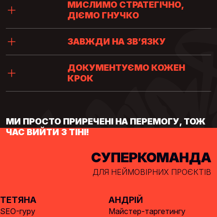
МИСЛИМО СТРАТЕГІЧНО,
ДІЄМО ГНУЧКО
ЗАВЖДИ НА ЗВ’ЯЗКУ
ДОКУМЕНТУЄМО КОЖЕН
КРОК
МИ ПРОСТО ПРИРЕЧЕНІ НА ПЕРЕМОГУ, ТОЖ
ЧАС ВИЙТИ З ТІНІ!
СУПЕРКОМАНДА
ДЛЯ НЕЙМОВІРНИХ ПРОЄКТІВ
ТЕТЯНА
АНДРІЙ
SEO-гуру
Майстер-таргетингу