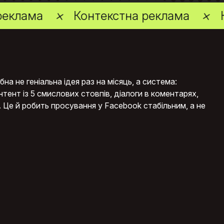
Контекстна реклама
Комплексна 
 не геніальна ідея раз на місяць, а система:
тент із 5 смислових стовпів, діалоги в коментарях,
. Це й робить просування у Facebook стабільним, а не