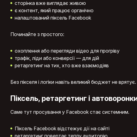
сторінка вже виглядає живою
є контент, який працює органічно
налаштований піксель Facebook
Починайте з простого:
охоплення або перегляди відео для прогріву
трафік, ліди або конверсії — для дій
ретаргетинг на тих, хто вже взаємодіяв
Без пікселя і логіки навіть великий бюджет не врятує.
Піксель, ретаргетинг і автоворонк
Саме тут просування у Facebook стає системним.
Піксель Facebook відстежує дії на сайті
ретаргетинг повертає теплу аудиторію