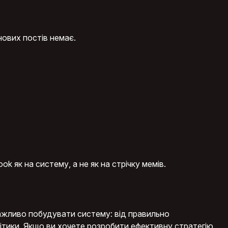
нових постів немає.
k як на систему, а не як на стрічку мемів.
ажливо побудувати систему: від правильно
ітики. Якщо ви хочете розробити ефективну стратегію