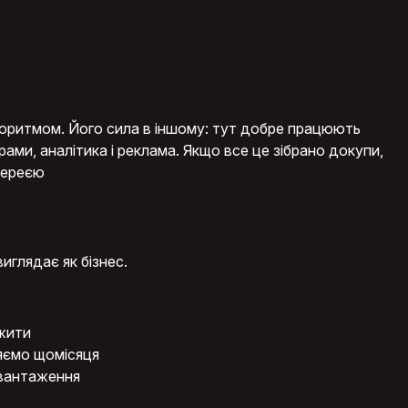
лгоритмом. Його сила в іншому: тут добре працюють
трами, аналітика і реклама. Якщо все це зібрано докупи,
тереєю
иглядає як бізнес.
ежити
няємо щомісяця
евантаження