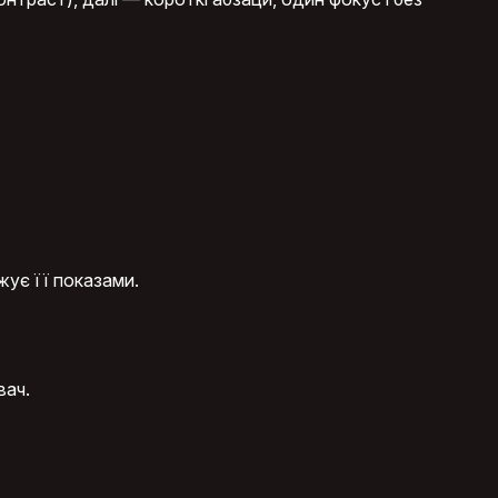
ує її показами.
вач.