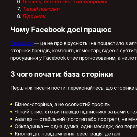
Піксель, ретаргетинг і автоворонки
Типові помилки
Підсумок
Чому Facebook досі працює
Facebook
— це не про вірусність і не пощастило з а
сторінки брендів, комʼюніті, коментарі, відео з субти
просування у Facebook стає прогнозованим, а не ло
З чого почати: база сторінки
Перш ніж писати пости, переконайтесь, що сторінка в
Бізнес-сторінка, а не особистий профіль
Чіткий опис: хто ви і навіщо підписнику за вами ст
Аватар — стабільний (логотип або портрет), не мі
Обкладинка — одна думка, один меседж, без пер
Кнопки дії: повідомлення, реєстрація, деталі