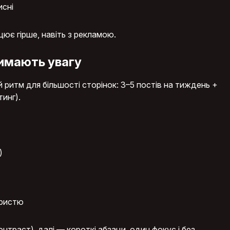
исні
цює гірше, навіть з рекламою.
римають увагу
 ритм для більшості сторінок: 3–5 постів на тиждень +
тинг).
)
ористю
траст), далі — короткі абзаци, один фокус і без