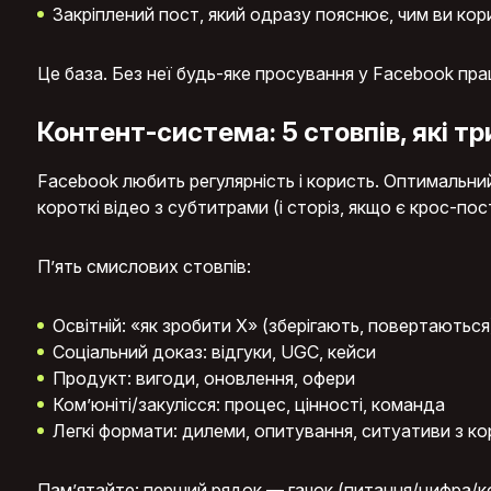
Закріплений пост, який одразу пояснює, чим ви кор
Це база. Без неї будь-яке просування у Facebook пра
Контент-система: 5 стовпів, які т
Facebook любить регулярність і користь. Оптимальний
короткі відео з субтитрами (і сторіз, якщо є крос-пос
П’ять смислових стовпів:
Освітній: «як зробити Х» (зберігають, повертаються
Соціальний доказ: відгуки, UGC, кейси
Продукт: вигоди, оновлення, офери
Ком’юніті/закулісся: процес, цінності, команда
Легкі формати: дилеми, опитування, ситуативи з к
Пам’ятайте: перший рядок — гачок (питання/цифра/кон